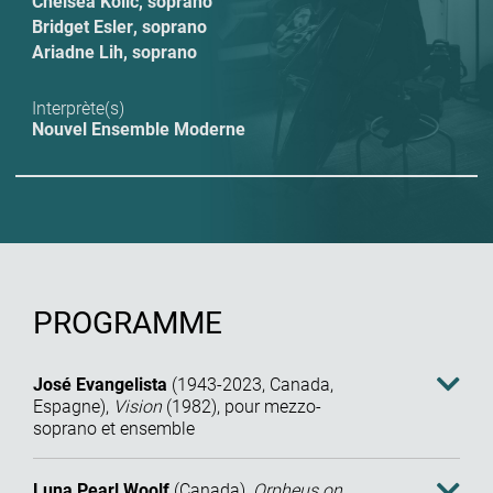
Chelsea Kolić
,
soprano
Bridget Esler
,
soprano
Ariadne Lih
,
soprano
Interprète(s)
Nouvel Ensemble Moderne
PROGRAMME
José Evangelista
(
1943
-
2023
,
Canada
,
Espagne
),
Vision
(
1982
),
pour mezzo-
soprano et ensemble
Luna Pearl Woolf
(
Canada
),
Orpheus on