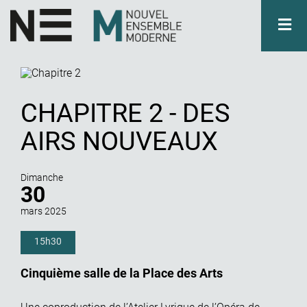
Aller
au
contenu
principal
LE
NEM
EN
ACTIVITÉS
CHAPITRE 2 - DES
FORUM
AIRS NOUVEAUX
NOUS
SOUTENIR
Dimanche
30
PRESSE
mars 2025
CONTACT
15h30
Cinquième salle de la Place des Arts