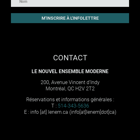
CONTACT
LE NOUVEL ENSEMBLE MODERNE
200, Avenue Vincent d’Indy
Montréal, QC H2V 2T2
Réservations et informations générales :
T :
514-343-5636
E :
info
[at]
lenem
.
ca
(info[at]lenem[dot]ca)