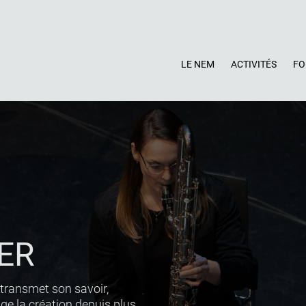
LE NEM
ACTIVITÉS
F
ER
ransmet son savoir,
ge la création depuis plus