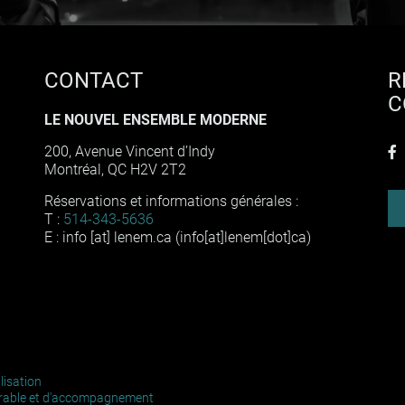
CONTACT
R
C
LE NOUVEL ENSEMBLE MODERNE
f
200, Avenue Vincent d’Indy
Montréal, QC H2V 2T2
Réservations et informations générales :
T :
514-343-5636
E :
info
[at]
lenem
.
ca
(info[at]lenem[dot]ca)
lisation
 durable et d'accompagnement