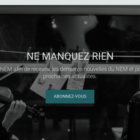
NE MANQUEZ RIEN
oNEM afin de recevoir les dernières nouvelles du NEM et 
prochaines actualités.
ABONNEZ-VOUS