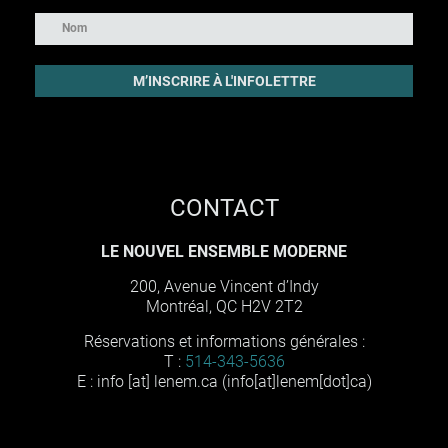
CONTACT
LE NOUVEL ENSEMBLE MODERNE
200, Avenue Vincent d’Indy
Montréal, QC H2V 2T2
Réservations et informations générales :
T :
514-343-5636
E :
info
[at]
lenem
.
ca
(info[at]lenem[dot]ca)