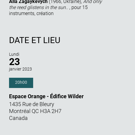
Alla Zagaykevych
(
1966
,
Ukraine
),
And only
the reed glistens in the sun..
,
pour 15
instruments, création
DATE ET LIEU
Lundi
23
janvier 2023
20h00
Espace Orange - Édifice Wilder
1435 Rue de Bleury
Montréal
QC
H3A 2H7
Canada