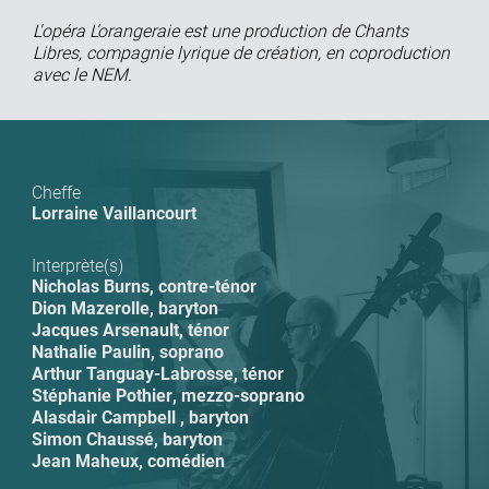
L'opéra L’orangeraie est une production de Chants
Libres, compagnie lyrique de création, en coproduction
avec le
NEM
.
Cheffe
Lorraine Vaillancourt
Interprète(s)
Nicholas Burns
,
contre-ténor
Dion Mazerolle
,
baryton
Jacques Arsenault
,
ténor
Nathalie Paulin
,
soprano
Arthur Tanguay-Labrosse
,
ténor
Stéphanie Pothier
,
mezzo-soprano
Alasdair Campbell
,
baryton
Simon Chaussé
,
baryton
Jean Maheux
,
comédien