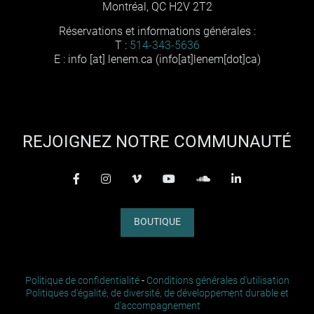
Montréal, QC H2V 2T2
Réservations et informations générales :
T :
514-343-5636
E :
info
[at]
lenem
.
ca
(info[at]lenem[dot]ca)
REJOIGNEZ NOTRE COMMUNAUTÉ
facebook-f
instagram
vimeo
youtube
soundcloud
linkedin
BOUTIQUE
Politique de confidentialité
-
Conditions générales d'utilisation
Politiques d'égalité, de diversité, de développement durable et
d'accompagnement