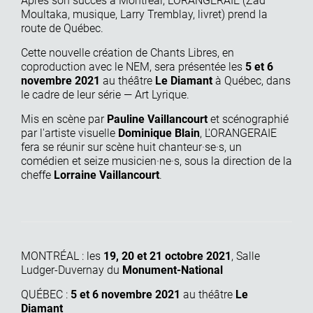
Après son succès à Montréal, L'ORANGERAIE (Zad
Moultaka, musique, Larry Tremblay, livret) prend la
route de Québec.
Cette nouvelle création de Chants Libres, en
coproduction avec le NEM, sera présentée les
5 et 6
novembre 2021
au théâtre
Le Diamant
à Québec, dans
le cadre de leur série — Art Lyrique.
Mis en scène par
Pauline Vaillancourt
et scénographié
par l'artiste visuelle
Dominique Blain
, L'ORANGERAIE
fera se réunir sur scène huit chanteur·se·s, un
comédien et seize musicien·ne·s, sous la direction de la
cheffe
Lorraine Vaillancourt
.
MONTRÉAL : les
19, 20 et 21 octobre 2021
,
Salle
Ludger-Duvernay du
Monument-National
QUÉBEC :
5 et 6 novembre 2021
au théâtre
Le
Diamant