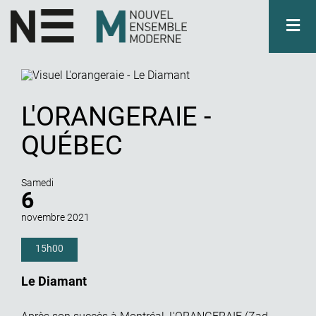
Aller
au
contenu
principal
LE
NEM
EN
ACTIVITÉS
L'ORANGERAIE -
FORUM
QUÉBEC
NOUS
SOUTENIR
Samedi
6
PRESSE
novembre 2021
CONTACT
15h00
Le Diamant