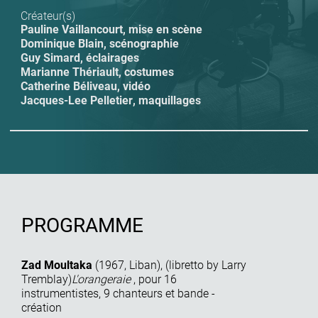
Créateur(s)
Pauline Vaillancourt
,
mise en scène
Dominique Blain
,
scénographie
Guy Simard
,
éclairages
Marianne Thériault
,
costumes
Catherine Béliveau
,
vidéo
Jacques-Lee Pelletier
,
maquillages
PROGRAMME
Zad Moultaka
(
1967
,
Liban
), (
libretto by Larry
Tremblay
)
L'orangeraie
,
pour 16
instrumentistes, 9 chanteurs et bande
-
création