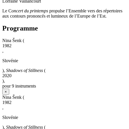
Lorraine Vaillancourt
Le C
oncert du printemps
propulse l’Ensemble vers des répertoires
aux contours prononcés et lumineux de l’Europe de l’Est.
Programme
Nina Šenk
(
1982
,
Slovénie
),
Shadows of Stillness
(
2020
),
pour 9 instruments
×
Nina Šenk
(
1982
,
Slovénie
),
Shadows of Stillness
(