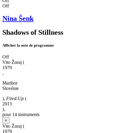
Off
Off
Nina Šenk
Shadows of Stillness
Afficher la note de programme
Off
Vito Žuraj
(
1979
,
Maribor
Slovénie
),
Fired-Up
(
2013
),
pour 14 instruments
×
Vito Žuraj
(
1979