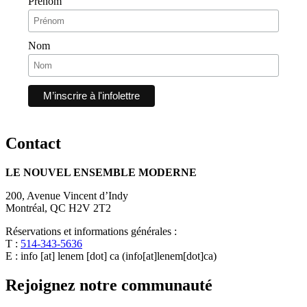
Prénom
Nom
Contact
LE NOUVEL ENSEMBLE MODERNE
200, Avenue Vincent d’Indy
Montréal, QC H2V 2T2
Réservations et informations générales :
T :
514-343-5636
E :
info
[at]
lenem
[dot]
ca
(info[at]lenem[dot]ca)
Rejoignez notre communauté