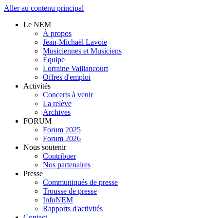
Aller au contenu principal
Le NEM
À propos
Jean-Michaël Lavoie
Musiciennes et Musiciens
Équipe
Lorraine Vaillancourt
Offres d'emploi
Activités
Concerts à venir
La relève
Archives
FORUM
Forum 2025
Forum 2026
Nous soutenir
Contribuer
Nos partenaires
Presse
Communiqués de presse
Trousse de presse
InfoNEM
Rapports d'activités
Contact